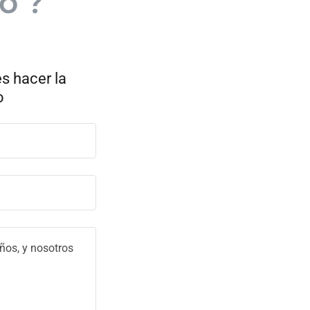
o ?
es hacer la
o