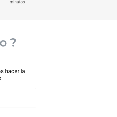
minutos
o ?
es hacer la
o