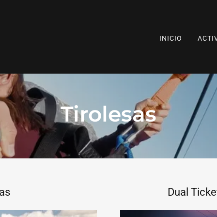
INICIO
ACTI
Tirolesas
sas
Dual Ticke